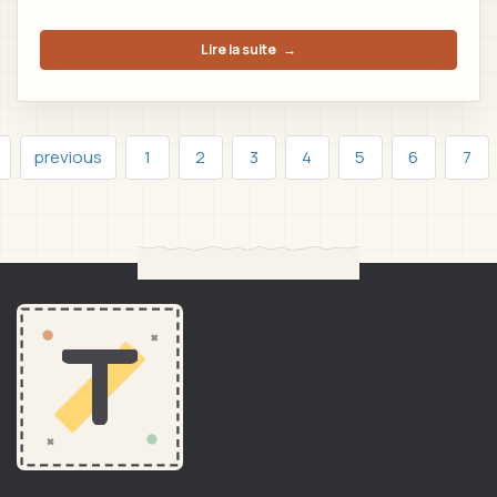
Lire la suite
→
previous
1
2
3
4
5
6
7