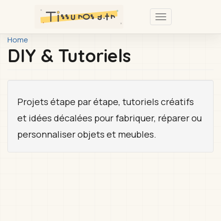
Passer
au
Toggle
contenu
navigation
You
Home
principal
DIY & Tutoriels
are
here
Projets étape par étape, tutoriels créatifs
et idées décalées pour fabriquer, réparer ou
personnaliser objets et meubles.