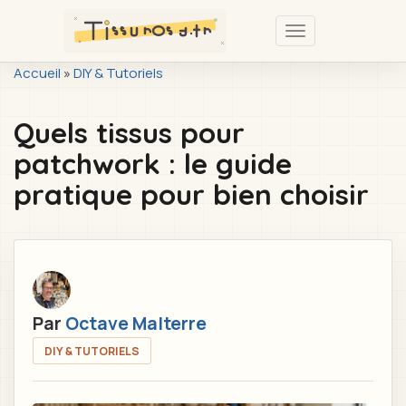
Passer
au
Toggle
contenu
navigation
You
Accueil
»
DIY & Tutoriels
principal
are
Quels tissus pour
here
patchwork : le guide
pratique pour bien choisir
Par
Octave Malterre
DIY & TUTORIELS