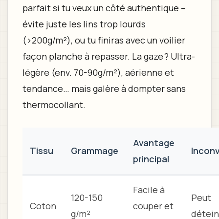
parfait si tu veux un côté authentique –
évite juste les lins trop lourds
(>200g/m²), ou tu finiras avec un voilier
façon planche à repasser. La gaze ? Ultra-
légère (env. 70-90g/m²), aérienne et
tendance… mais galère à dompter sans
thermocollant.
Avantage
Tissu
Grammage
Incon
principal
Facile à
120-150
Peut
Coton
couper et
g/m²
détei