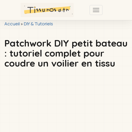
Passer
au
Toggle
contenu
navigation
You
Accueil
»
DIY & Tutoriels
principal
are
Patchwork DIY petit bateau
here
: tutoriel complet pour
coudre un voilier en tissu