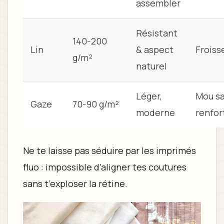
assembler
Résistant
140-200
Lin
& aspect
Froiss
g/m²
naturel
Léger,
Mou s
Gaze
70-90 g/m²
moderne
renfor
Ne te laisse pas séduire par les imprimés
fluo : impossible d’aligner tes coutures
sans t’exploser la rétine.