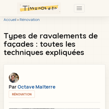
Passer
au
Toggle
contenu
navigation
You
Accueil
»
Rénovation
principal
are
Types de ravalements de
here
façades : toutes les
techniques expliquées
Par
Octave Malterre
RÉNOVATION