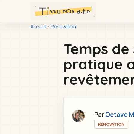
Passer
au
contenu
You
principal
Accueil
»
Rénovation
are
Temps de 
here
pratique 
revêteme
Par
Octave M
RÉNOVATION