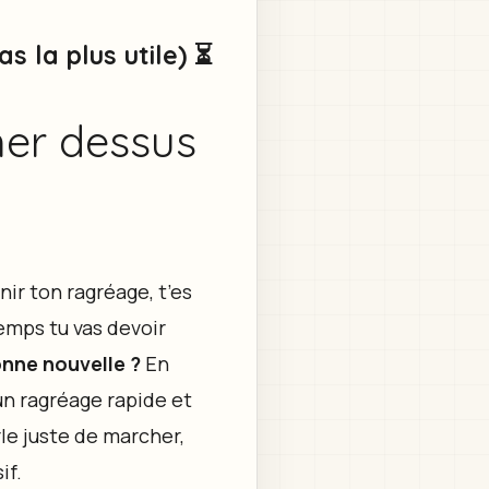
 la plus utile) ⏳
er dessus
ir ton ragréage, t’es
emps tu vas devoir
nne nouvelle ?
En
 un ragréage rapide et
rle juste de marcher,
if.