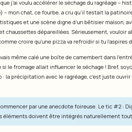
s que j’ai voulu accélérer le séchage du ragréage – his
 – mon chat, ce fourbe, a cru qu’il testait la patinoir
tistiques et une scène digne d’un bêtisier maison, av
 chaussettes dépareillées. Sérieusement, vouloir all
omme croire qu’une pizza va refroidir si tu l’aspires 
 j’avais même calé une boîte de camembert dans l’entré
i le fromage allait influencer le séchage ! Bref, soy
: la précipitation avec le ragréage, c’est juste ouvrir
 commencer par une anecdote foireuse. Le tic #2 : Di
s éléments doivent être intégrés naturellement tout a