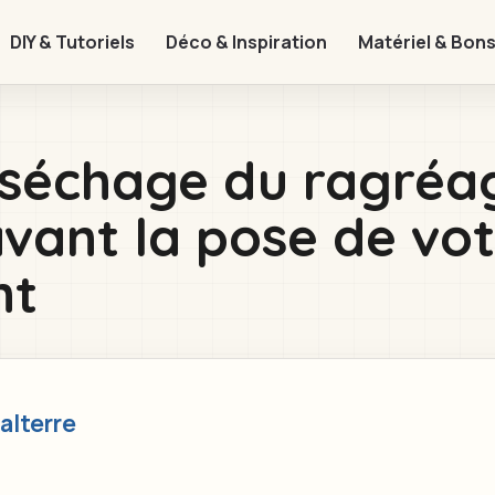
DIY & Tutoriels
Déco & Inspiration
Matériel & Bons
séchage du ragréag
avant la pose de vo
nt
alterre