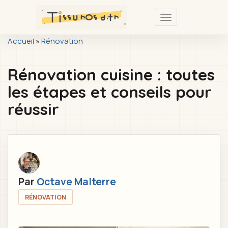
Passer
au
Toggle
contenu
navigation
You
Accueil
»
Rénovation
principal
are
Rénovation cuisine : toutes
here
les étapes et conseils pour
réussir
Par
Octave Malterre
RÉNOVATION