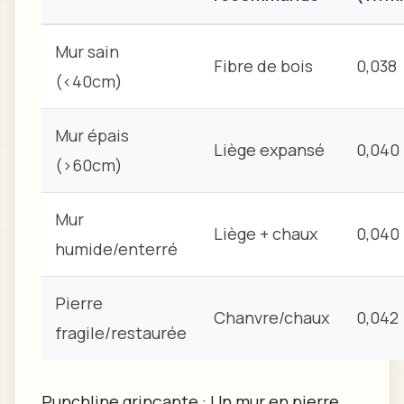
Mur sain
Fibre de bois
0,038
(<40cm)
Mur épais
Liège expansé
0,040
(>60cm)
Mur
Liège + chaux
0,040
humide/enterré
Pierre
Chanvre/chaux
0,042
fragile/restaurée
Punchline grinçante : Un mur en pierre