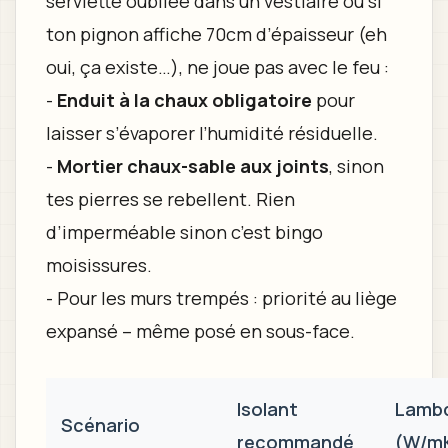
serviette oubliée dans un vestiaire ou si
ton pignon affiche 70cm d’épaisseur (eh
oui, ça existe…), ne joue pas avec le feu :
-
Enduit à la chaux obligatoire
pour
laisser s’évaporer l’humidité résiduelle.
-
Mortier chaux-sable aux joints
, sinon
tes pierres se rebellent. Rien
d’imperméable sinon c’est bingo
moisissures.
- Pour les murs trempés : priorité au liège
expansé – même posé en sous-face.
Isolant
Lamb
Scénario
recommandé
(W/m