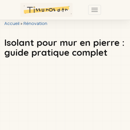
Passer
au
Toggle
contenu
navigation
You
Accueil
»
Rénovation
principal
are
Isolant pour mur en pierre :
here
guide pratique complet