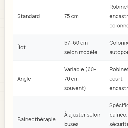
Robinet
Standard
75 cm
encastr
colonn
57–60 cm
Colonn
Îlot
selon modèle
autopo
Variable (60–
Robine
Angle
70 cm
court,
souvent)
encast
Spécifi
À ajuster selon
balnéo,
Balnéothérapie
buses
sécurit