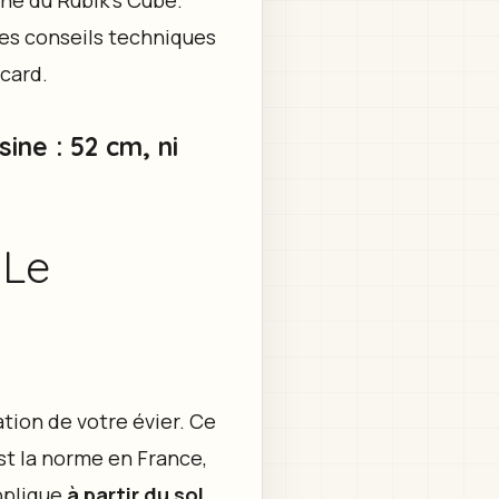
igne du Rubik’s Cube.
les conseils techniques
acard.
ine : 52 cm, ni
 Le
ation de votre évier. Ce
est la norme en France,
pplique
à partir du sol