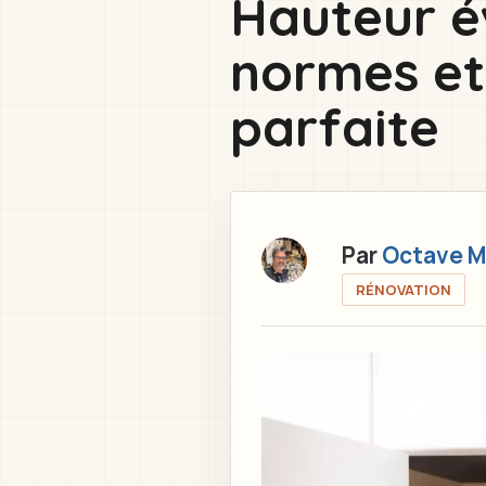
Hauteur év
here
normes et 
parfaite
Par
Octave M
RÉNOVATION