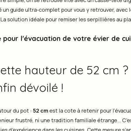
faire simple, on se retrouve vite avec un casse-tête d
é un guide ultra-complet pour vous y retrouver, avec 
La solution idéale pour remiser les serpillières au pl
 pour l'évacuation de votre évier de cuis
ette hauteur de 52 cm ?
fin dévoilé !
utour du pot :
52 cm
est la cote à retenir pour l’évacu
génieur frustré, ni une tradition familiale étrange… C’
ies d’expérience dans les cuisines. Cette mesure s’a