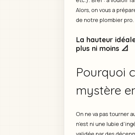
etc.). Bref : à vouloir 
Alors, on vous a prépar
de notre plombier pro. 
La hauteur idéale
plus ni moins 📐
Pourquoi c
mystère en
On ne va pas tourner a
n’est ni une lubie d’in
validée par des décenn