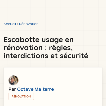
You
Accueil
»
Rénovation
are
Escabotte usage en
here
rénovation : règles,
interdictions et sécurité
Par
Octave Malterre
RÉNOVATION