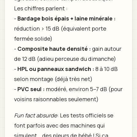
Les chiffres parlent :
-
Bardage bois épais + laine minérale :
réduction > 15 dB (équivalent porte
fermée solide)
-
Composite haute densité :
gain autour
de 12 dB (adieu perceuse du dimanche)
-
HPL ou panneaux sandwich :
8 à 10 dB
selon montage (déjà très net)
-
PVC seul :
modéré, environ 5–7 dB (pour
voisins raisonnables seulement)
Fun fact absurde
: Les tests officiels se
font parfois avec des machines qui
simulent… des pleurs de bébé ! Si ça