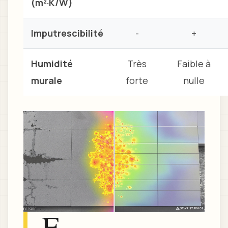
(m²·K/W)
Imputrescibilité
-
+
Humidité
Très
Faible à
murale
forte
nulle
E