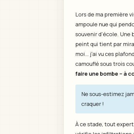
Lors de ma première vis
ampoule nue qui pendou
souvenir d'école. Une 
peint qui tient par mira
moi… j'ai vu ces plafond
camouflé sous trois co
faire une bombe – à co
Ne sous-estimez jamai
craquer !
À ce stade, tout expert 
vérifie les infiltratio