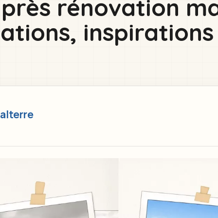
après rénovation ma
tions, inspirations
alterre