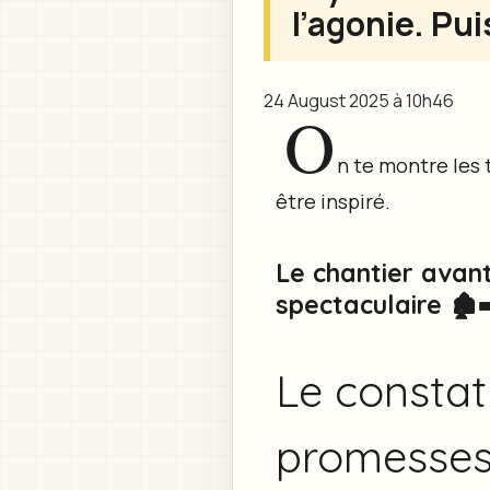
l’agonie. Pui
24 August 2025 à 10h46
O
n te montre les 
être inspiré.
Le chantier avan
spectaculaire 🏚️
Le constat 
promesses 