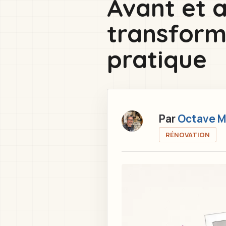
Avant et 
here
transforma
pratique
Par
Octave M
RÉNOVATION