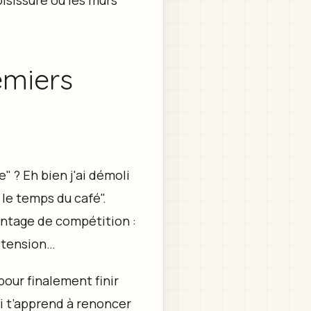
emiers
" ? Eh bien j'ai démoli
le temps du café".
antage de compétition :
s tension…
 pour finalement finir
ui t’apprend à renoncer