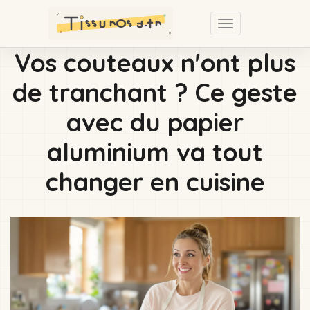
Passer
au
Toggle
contenu
navigation
You
Vos couteaux n'ont plus
principal
are
de tranchant ? Ce geste
here
avec du papier
aluminium va tout
changer en cuisine