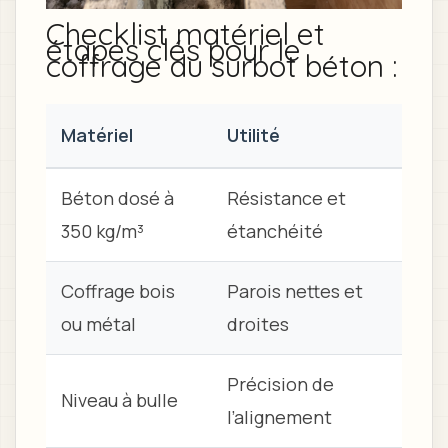
Checklist matériel et
étapes clés pour le
coffrage du surbot béton :
Matériel
Utilité
Béton dosé à
Résistance et
350 kg/m³
étanchéité
Coffrage bois
Parois nettes et
ou métal
droites
Précision de
Niveau à bulle
l’alignement