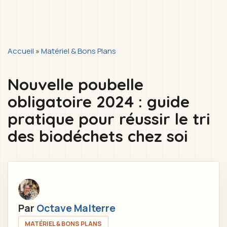
You
Accueil
»
Matériel & Bons Plans
are
Nouvelle poubelle
here
obligatoire 2024 : guide
pratique pour réussir le tri
des biodéchets chez soi
Par
Octave Malterre
MATÉRIEL & BONS PLANS