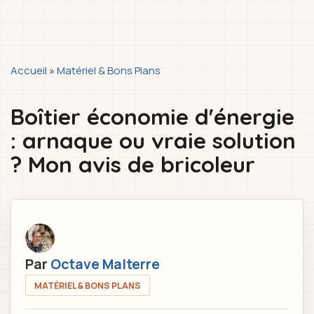
You
Accueil
»
Matériel & Bons Plans
are
Boîtier économie d'énergie
here
: arnaque ou vraie solution
? Mon avis de bricoleur
Par
Octave Malterre
MATÉRIEL & BONS PLANS