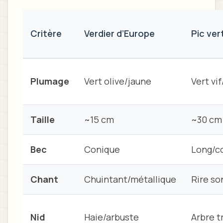
Critère
Verdier d’Europe
Pic ver
Plumage
Vert olive/jaune
Vert vi
Taille
~15 cm
~30 cm
Bec
Conique
Long/c
Chant
Chuintant/métallique
Rire so
Nid
Haie/arbuste
Arbre t