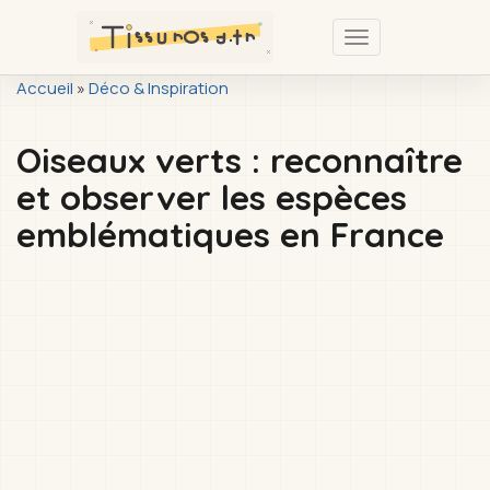
Passer
au
Toggle
contenu
navigation
You
Accueil
»
Déco & Inspiration
principal
are
Oiseaux verts : reconnaître
here
et observer les espèces
emblématiques en France