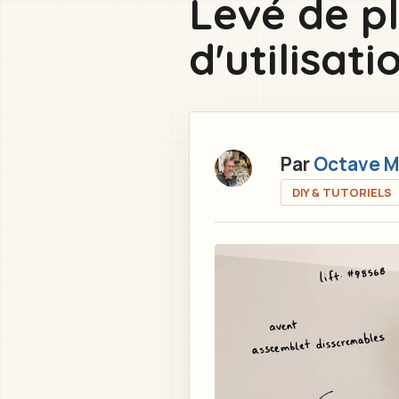
Levé de p
here
d'utilisati
Par
Octave M
DIY & TUTORIELS