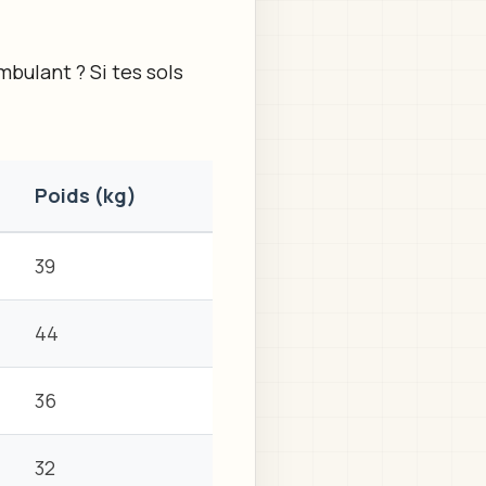
bulant ? Si tes sols
Poids (kg)
39
44
36
32