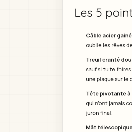
Les 5 poin
Câble acier gainé
oublie les rêves d
Treuil cranté dou
sauf si tu te foir
une plaque sur le c
Tête pivotante à
qui n’ont jamais c
juron final.
Mât télescopiqu