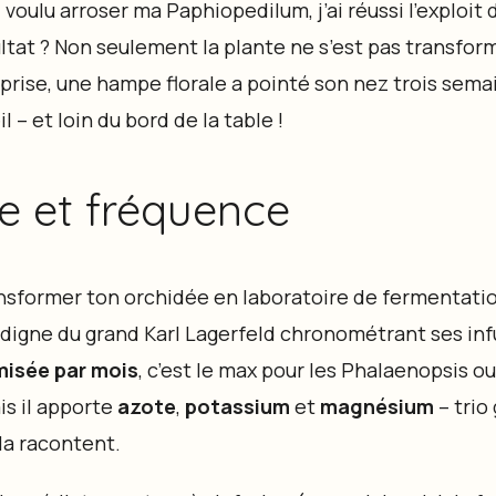
i voulu arroser ma Paphiopedilum, j’ai réussi l’exploit 
tat ? Non seulement la plante ne s’est pas transfor
rise, une hampe florale a pointé son nez trois semai
l – et loin du bord de la table !
e et fréquence
ransformer ton orchidée en laboratoire de fermentat
 digne du grand Karl Lagerfeld chronométrant ses inf
misée par mois
, c’est le max pour les Phalaenopsis ou
is il apporte
azote
,
potassium
et
magnésium
– trio
la racontent.