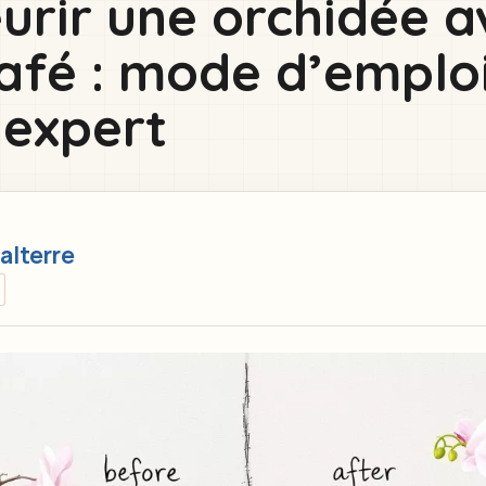
eurir une orchidée 
afé : mode d’emploi
’expert
alterre