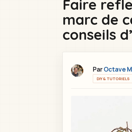
Faire refl
here
marc de c
conseils d
Par
Octave M
DIY & TUTORIELS