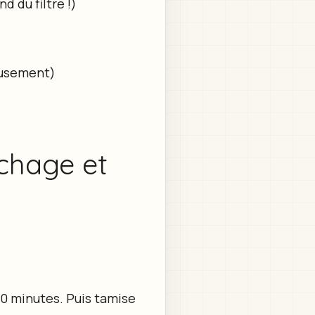
 du filtre !)
reusement)
échage et
20 minutes. Puis tamise