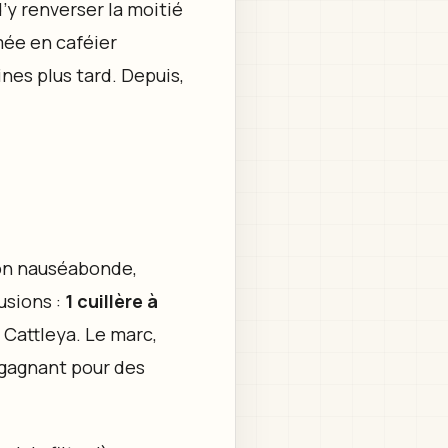
d’y renverser la moitié
mée en caféier
nes plus tard. Depuis,
ion nauséabonde,
usions :
1 cuillère à
 Cattleya. Le marc,
 gagnant pour des