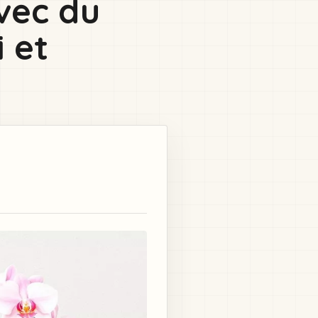
avec du
 et