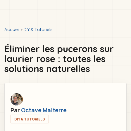
You
Accueil
»
DIY & Tutoriels
are
Éliminer les pucerons sur
here
laurier rose : toutes les
solutions naturelles
Par
Octave Malterre
DIY & TUTORIELS