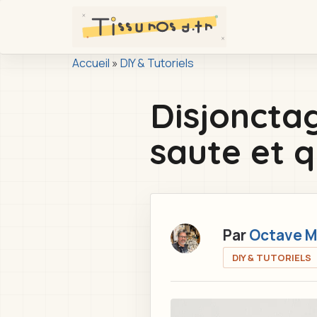
Passer
au
contenu
You
principal
Accueil
»
DIY & Tutoriels
are
Disjonctag
here
saute et q
Par
Octave M
DIY & TUTORIELS