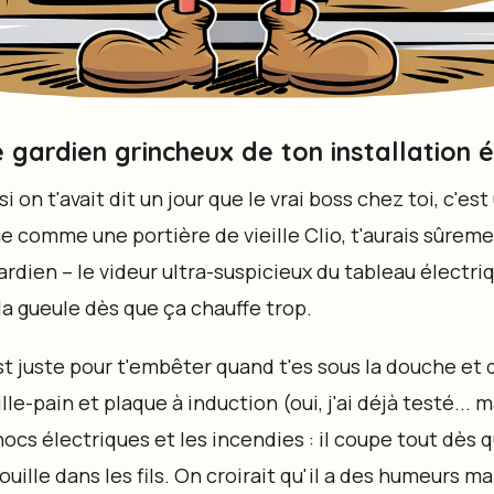
e gardien grincheux de ton installation é
 on t'avait dit un jour que le vrai boss chez toi, c'es
ue comme une portière de vieille Clio, t'aurais sûremen
gardien – le videur ultra-suspicieux du tableau électriq
t la gueule dès que ça chauffe trop.
est juste pour t'embêter quand t'es sous la douche e
e-pain et plaque à induction (oui, j'ai déjà testé... m
chocs électriques et les incendies : il coupe tout dès 
ille dans les fils. On croirait qu'il a des humeurs mais