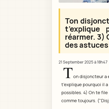
Ton disjonct
t’explique
réarmer. 3) O
des astuces 
21 September 2025 à 18h47
T
on disjoncteur a e
t’explique pourquoi il 
possibles. 4) On te fil
comme toujours. ("Disjo