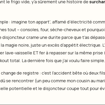
t le frigo vide, y’a sûrement une histoire de
surcha
mple : imagine ton appart’, affamé d’électricité comm
ches tout – consoles, four, sèche-cheveux et pourquoi
Le disjoncteur crame une durite parce que t’as dépassé
 la magie noire, juste un excès d’appétit électrique. 
er lave-vaisselle ET fer à repasser sur la même prise
ckout total. La dernière fois que j'ai voulu faire simple.
 change de registre : c’est l’accident bête où deux fil
is dû se rencontrer (un peu comme mon cousin au mari
elle potentielle et le disjoncteur coupe tout pour év