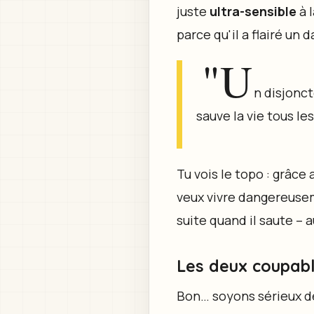
juste
ultra-sensible
à l
parce qu'il a flairé un 
"U
n disjonct
sauve la vie tous le
Tu vois le topo : grâce
veux vivre dangereusem
suite quand il saute – 
Les deux coupable
Bon… soyons sérieux de