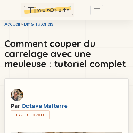
Passer
au
Toggle
contenu
navigation
You
Accueil
»
DIY & Tutoriels
principal
are
Comment couper du
here
carrelage avec une
meuleuse : tutoriel complet
Par
Octave Malterre
DIY & TUTORIELS