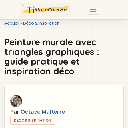
Passer
au
Toggle
contenu
navigation
You
Accueil
»
Déco & Inspiration
principal
are
Peinture murale avec
here
triangles graphiques :
guide pratique et
inspiration déco
Par
Octave Malterre
DÉCO & INSPIRATION