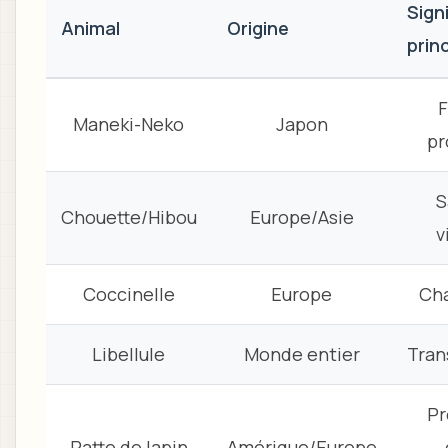
Sign
Animal
Origine
prin
F
Maneki-Neko
Japon
pr
S
Chouette/Hibou
Europe/Asie
v
Coccinelle
Europe
Ch
Libellule
Monde entier
Tran
Pr
Patte de lapin
Amérique/Europe