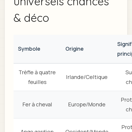
universels chances
& déco
Signi
Symbole
Origine
princ
Trèfle à quatre
Su
Irlande/Celtique
feuilles
c
Prot
Fer à cheval
Europe/Monde
c
Pro
Ange gardien
Occident/Monde