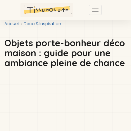
Passer
au
Toggle
contenu
navigation
You
Accueil
»
Déco & Inspiration
principal
are
Objets porte-bonheur déco
here
maison : guide pour une
ambiance pleine de chance