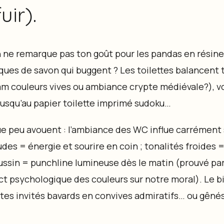
uir).
n ne remarque pas ton goût pour les pandas en résine 
ques de savon qui buggent ? Les toilettes balancent t
am couleurs vives ou ambiance crypte médiévale?), v
jusqu’au papier toilette imprimé sudoku…
 que peu avouent : l’ambiance des WC influe carrément 
des = énergie et sourire en coin ; tonalités froides 
oussin = punchline lumineuse dès le matin (prouvé par
ct psychologique des couleurs sur notre moral). Le b
tes invités bavards en convives admiratifs… ou gênés