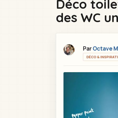
Déco toile
here
des WC un
Par
Octave M
DÉCO & INSPIRAT