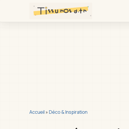
Passer
au
contenu
principal
You
Accueil
»
Déco & Inspiration
are