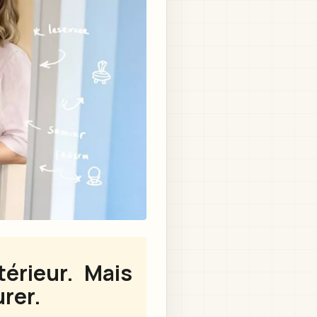
érieur. Mais
urer.