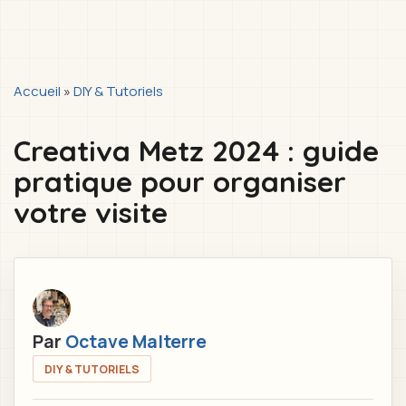
You
Accueil
»
DIY & Tutoriels
are
Creativa Metz 2024 : guide
here
pratique pour organiser
votre visite
Par
Octave Malterre
DIY & TUTORIELS